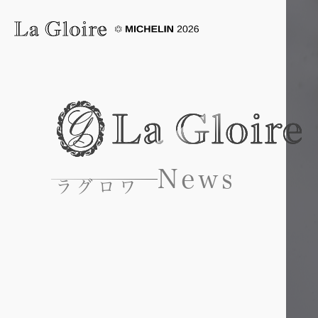
News
ラ
グ
ロ
ワ