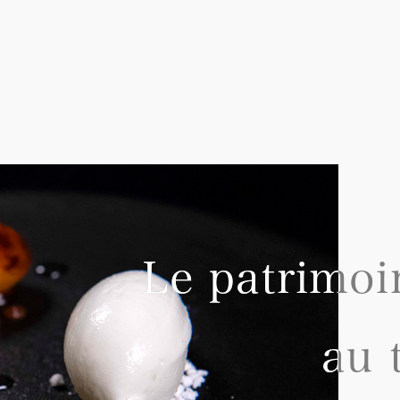
これからも1皿1皿に向き合い、お客様に喜んで
このような評価をいただきありがとうございました
Merci beaucoup Gault et Millau !!!
Le patrimoin
Le patrimoin
au 
au 