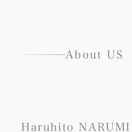
About US
Haruhito NARUMI
jumpei KUDO
Haruka NAGAYA