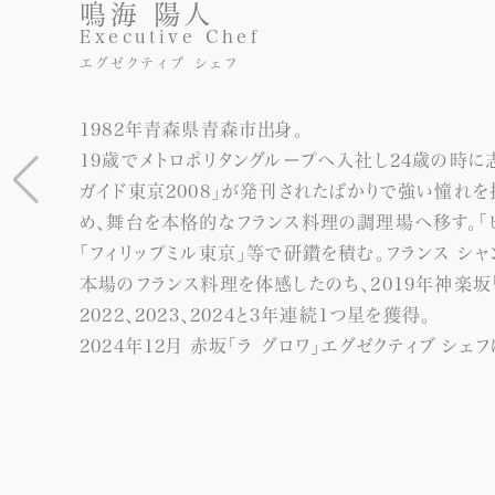
鳴海 陽人
工藤 順平
長屋 明花
Executive Chef
Executive Sommelier
Chef pâtissière
エグゼクティブ シェフ
エグゼクティブ ソムリエ
シェフパティシエール
1982年青森県青森市出身。
故郷青森の「ホテルニューキャッスル」にて、ソムリ
1989年愛知県出身。母親の影響で幼少期からお菓
19歳でメトロポリタングループへ入社し24歳の時に
であり、ソムリエのメッカ「トゥールダルジャン東京」
川崎市のパティスリーからキャリアをスタートし、青山
ガイド東京2008」が発刊されたばかりで強い憧れ
ぶ。2024年8月より現職。
ン」と名だたる名店を経験し、六本木「ル・スプートニ
め、舞台を本格的なフランス料理の調理場へ移す。「ピ
シャンパーニュ騎士団 日本支部 シュヴァリエ / 
の銘は「一期一会」。
「フィリップミル東京」等で研鑽を積む。フランス シャ
2024年12月 赤坂「ラ グロワ」シェフパティシエール
本場のフランス料理を体感したのち、2019年神楽坂
2022、2023、2024と3年連続1つ星を獲得。
2024年12月 赤坂「ラ グロワ」エグゼクティブ シェ