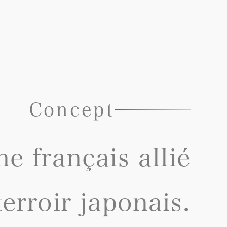
Gloir
いただけるより良い料理とサービスを届けていきます。
！
日頃ご愛
だいてい
2024年
Chef pâtissière 長屋明花
これからも
La Gloire スタッフ一同
お客様に
Concept
皆様にお
Merci b
e français allié
e français allié
terroir japonais.
terroir japonais.