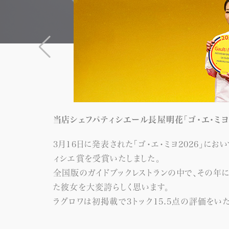
当店シェフパティシエール長屋明花「ゴ・エ・ミヨ
3月16日に発表された「ゴ・エ・ミヨ2026」に
ィシエ賞を受賞いたしました。
全国版のガイドブックレストランの中で、その年
た彼女を大変誇らしく思います。
ラグロワは初掲載で3トック15.5点の評価をいた
日々支えてくださる皆様に心より感謝申し上げま