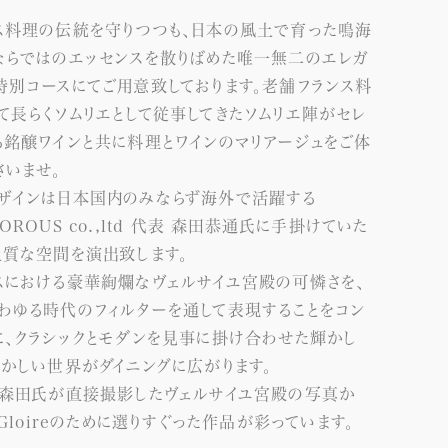
ス料理の伝統を守りつつも、日本の風土で育った鳴海
ならではのエッセンスを散りばめた唯一無二のエレガ
特別コースにてご用意致しております。老舗フランス料
て長らくソムリエとして従事してきたソムリエ陣がセレ
る銘醸ワインと共に料理とワインのマリアージュをご体
さいませ。
ザインは日本国内のみならず海外で活躍する
OROUS co.,ltd 代表 森田恭通氏に手掛けていた
上質な空間を演出致します。
スにおける豪華絢爛なヴェルサイユ宮殿の可憐さを、
わゆる時代のフィルターを通して表現することをコン
に、クラシックとモダンを見事に掛け合わせた輝かし
ゆかしい世界がダイニングに広がります。
、森田氏が直接撮影したヴェルサイユ宮殿の写真か
 Gloireのために選りすぐった作品が彩っています。