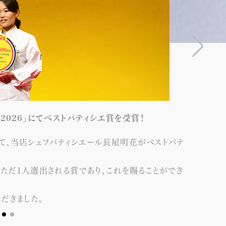
2026」にてベストパティシエ賞を受賞！
おいて、当店シェフパティシエール長屋明花がベストパテ
にただ1人選出される賞であり、これを賜ることができ
皆様へご
だきました。
9月25日
す。