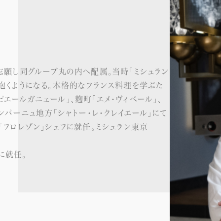
エ資格、調理師免許を取得後、フランス料理の王道
子作りが好きになりパティシエールの道を目指す。
志願し同グループ丸の内へ配属。当時「ミシュラン
「アピシウス」にて10年以上サービスの神髄を学
「ブノワ」、銀座「アルマーニ」、神楽坂「フロレゾ
を抱くようになる。本格的なフランス料理を学ぶた
ク」ではシェフパティシエとして手腕を発揮。座右
エールガニェール」、麹町「エメ・ヴィベール」、
コーディネータ及び公認講師も務める。
ンパーニュ地方「シャトー・レ・クレイエール」にて
に就任。
「フロレゾン」シェフに就任。ミシュラン東京
フに就任。