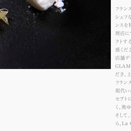
フラン
シェフ
ンスを
理店に
クトす
感くだ
店舗デ
GLAM
だき、
フラン
現代い
セプト
く、奥
そして
ら、La